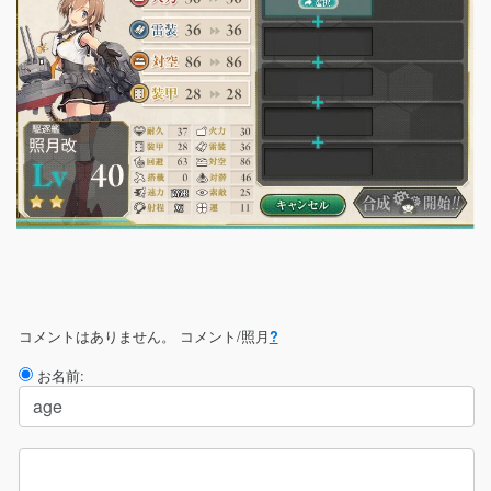
コメントはありません。
コメント/照月
?
お名前: